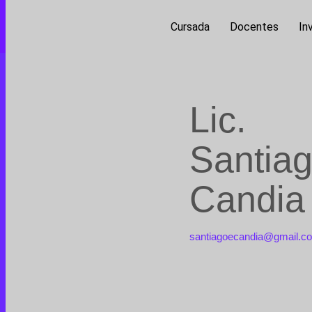
Cursada
Docentes
In
Lic.
Santia
Candia
santiagoecandia@gmail.c