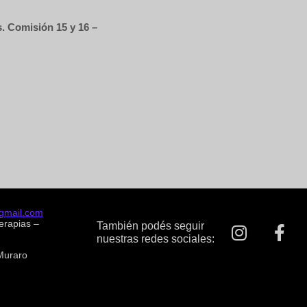
s. Comisión 15 y 16 –
@gmail.com
terapias –
También podés seguir
nuestras redes sociales:
 Muraro