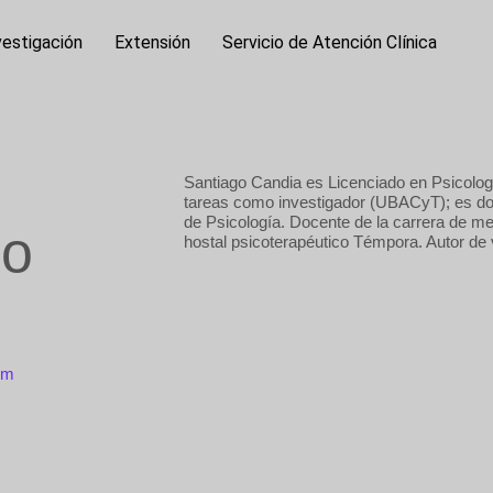
vestigación
Extensión
Servicio de Atención Clínica
Santiago Candia es Licenciado en Psicolog
tareas como investigador (UBACyT); es doce
de Psicología. Docente de la carrera de me
go
hostal psicoterapéutico Témpora. Autor de va
om