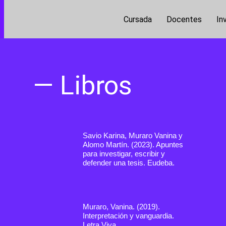
Cursada
Docentes
In
— Libros
Savio Karina, Muraro Vanina y
Alomo Martín. (2023). Apuntes
para investigar, escribir y
defender una tesis. Eudeba.
Muraro, Vanina. (2019).
Interpretación y vanguardia.
Letra Viva.