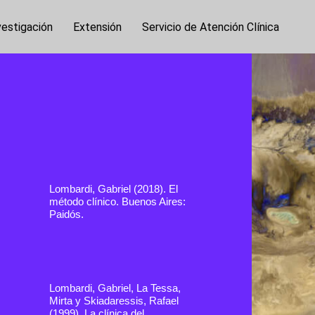
vestigación
Extensión
Servicio de Atención Clínica
Lombardi, Gabriel (2018). El
método clínico. Buenos Aires:
Paidós.
Lombardi, Gabriel, La Tessa,
Mirta y Skiadaressis, Rafael
(1999). La clínica del