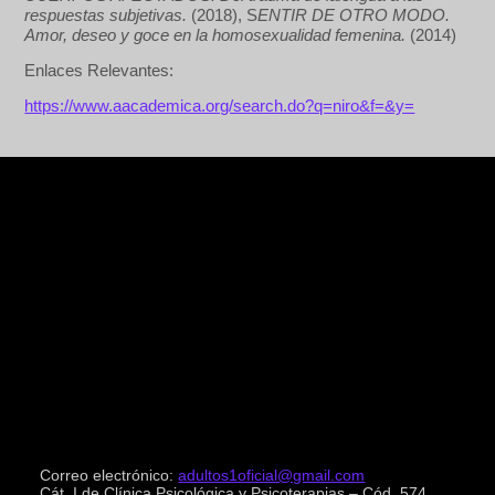
respuestas subjetivas.
(2018), S
ENTIR DE OTRO MODO.
Amor, deseo y goce en la homosexualidad femenina.
(2014)
Enlaces Relevantes:
https://www.aacademica.org/search.do?q=niro&f=&y=
Correo electrónico:
adultos1oficial@gmail.com
Cát. I de Clínica Psicológica y Psicoterapias – Cód. 574